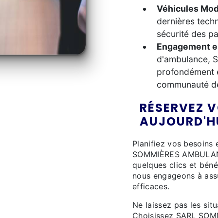
Véhicules Mo
dernières techn
sécurité des pa
Engagement e
d'ambulance,
profondément e
communauté de
RÉSERVEZ 
AUJOURD'H
Planifiez vos besoins
SOMMIÈRES AMBULANCE
quelques clics et béné
nous engageons à ass
efficaces.
Ne laissez pas les si
Choisissez SARL SOM